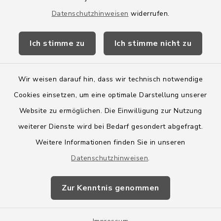
Amtsbroschüre
Datenschutzhinweisen
widerrufen.
Kreis Segeberg
Ich stimme zu
Ich stimme nicht zu
Wege-Zweckverband
Wir weisen darauf hin, dass wir technisch notwendige
Cookies einsetzen, um eine optimale Darstellung unserer
Website zu ermöglichen. Die Einwilligung zur Nutzung
Kontakt
weiterer Dienste wird bei Bedarf gesondert abgefragt.
Weitere Informationen finden Sie in unseren
Barrierefreiheit
Datenschutzhinweisen
.
Datenschutz
Zur Kenntnis genommen
Impressum