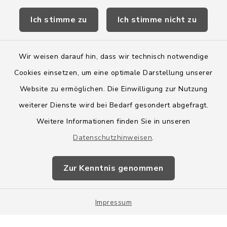
Kreis Segeberg
Ich stimme zu
Ich stimme nicht zu
Wege-Zweckverband
Wir weisen darauf hin, dass wir technisch notwendige
Cookies einsetzen, um eine optimale Darstellung unserer
Website zu ermöglichen. Die Einwilligung zur Nutzung
Kontakt
weiterer Dienste wird bei Bedarf gesondert abgefragt.
Weitere Informationen finden Sie in unseren
Barrierefreiheit
Datenschutzhinweisen
.
Datenschutz
Zur Kenntnis genommen
Impressum
Impressum
Sitemap