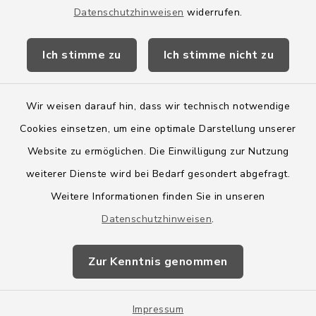
Datenschutzhinweisen
widerrufen.
Kreis Segeberg
Ich stimme zu
Ich stimme nicht zu
Wege-Zweckverband
Wir weisen darauf hin, dass wir technisch notwendige
Cookies einsetzen, um eine optimale Darstellung unserer
Website zu ermöglichen. Die Einwilligung zur Nutzung
Kontakt
weiterer Dienste wird bei Bedarf gesondert abgefragt.
Weitere Informationen finden Sie in unseren
Barrierefreiheit
Datenschutzhinweisen
.
Datenschutz
Zur Kenntnis genommen
Impressum
Impressum
Sitemap