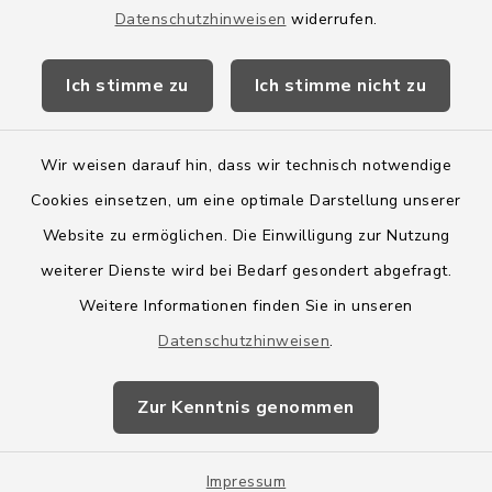
Datenschutzhinweisen
widerrufen.
Kreis Segeberg
Ich stimme zu
Ich stimme nicht zu
Wege-Zweckverband
Wir weisen darauf hin, dass wir technisch notwendige
Cookies einsetzen, um eine optimale Darstellung unserer
Website zu ermöglichen. Die Einwilligung zur Nutzung
Kontakt
weiterer Dienste wird bei Bedarf gesondert abgefragt.
Weitere Informationen finden Sie in unseren
Barrierefreiheit
Datenschutzhinweisen
.
Datenschutz
Zur Kenntnis genommen
Impressum
Impressum
Sitemap