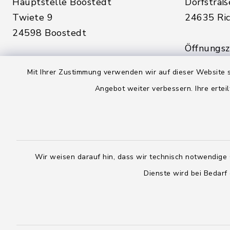
Hauptstelle Boostedt
Dorfstraß
Twiete 9
24635 Ric
24598 Boostedt
Öffnungsze
Öffnungszeiten hier:
Montag, D
Mit Ihrer Zustimmung verwenden wir auf dieser Website s
Montag, Dienstag, Donnerstag,
Freitag:
Angebot weiter verbessern. Ihre erteil
Freitag:
08:00 - 1
08:00 - 12:00 Uhr
sowie zus
sowie zusätzlich am Dienstag:
14:00 - 1
14:00 - 18:00 Uhr
Wir weisen darauf hin, dass wir technisch notwendige 
04328
Dienste wird bei Bedarf
04393 9976-0
04328
04393 9976-50
info@
rickling.d
info@amt-boostedt-
rickling.de