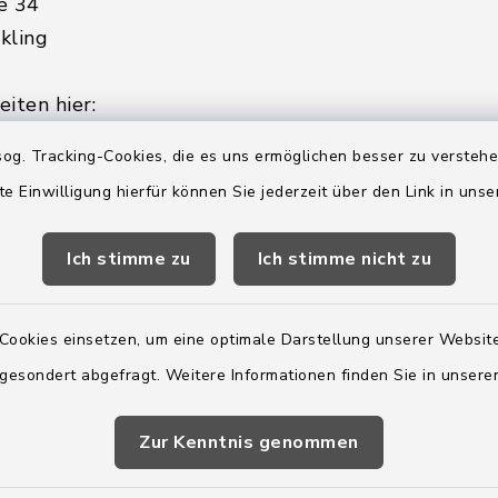
e 34
kling
iten hier:
ienstag, Donnerstag,
og. Tracking-Cookies, die es uns ermöglichen besser zu versteh
te Einwilligung hierfür können Sie jederzeit über den Link in uns
2:00 Uhr
Ich stimme zu
Ich stimme nicht zu
ätzlich am Donnerstag:
8:00 Uhr
Cookies einsetzen, um eine optimale Darstellung unserer Website
 179-0
 gesondert abgefragt. Weitere Informationen finden Sie in unser
 - 179-44
amt-boostedt-
Zur Kenntnis genommen
e