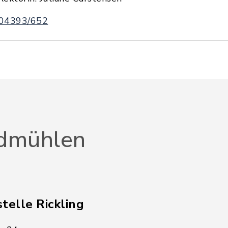
04393/652
dmühlen
telle Rickling