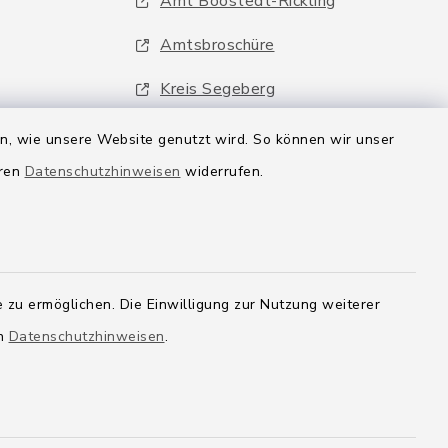
Amt Boostedt-Rickling
Amtsbroschüre
Kreis Segeberg
Wege-Zweckverband
en, wie unsere Website genutzt wird. So können wir unser
eren
Datenschutzhinweisen
widerrufen.
 zu ermöglichen. Die Einwilligung zur Nutzung weiterer
en
Datenschutzhinweisen
.