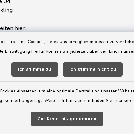
e 34
kling
iten hier:
ienstag, Donnerstag,
og. Tracking-Cookies, die es uns ermöglichen besser zu versteh
te Einwilligung hierfür können Sie jederzeit über den Link in uns
2:00 Uhr
Ich stimme zu
Ich stimme nicht zu
ätzlich am Donnerstag:
8:00 Uhr
Cookies einsetzen, um eine optimale Darstellung unserer Website
 179-0
 gesondert abgefragt. Weitere Informationen finden Sie in unser
 - 179-44
amt-boostedt-
Zur Kenntnis genommen
e