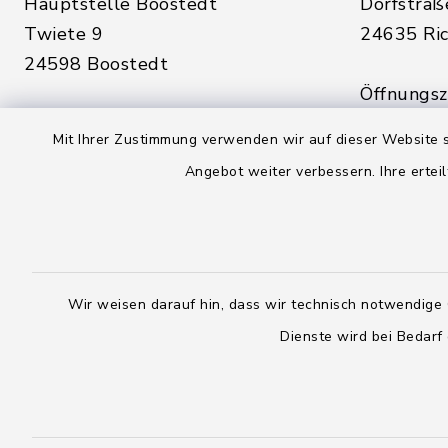
Hauptstelle Boostedt
Dorfstraß
Twiete 9
24635 Ric
24598 Boostedt
Öffnungsze
Öffnungszeiten hier:
Montag, D
Mit Ihrer Zustimmung verwenden wir auf dieser Website s
Montag, Dienstag, Donnerstag,
Freitag:
Angebot weiter verbessern. Ihre erteil
Freitag:
08:00 - 1
08:00 - 12:00 Uhr
sowie zus
sowie zusätzlich am Dienstag:
14:00 - 1
14:00 - 18:00 Uhr
Wir weisen darauf hin, dass wir technisch notwendige 
04328
Dienste wird bei Bedarf
04393 9976-0
04328
04393 9976-50
info@
rickling.d
info@amt-boostedt-
rickling.de