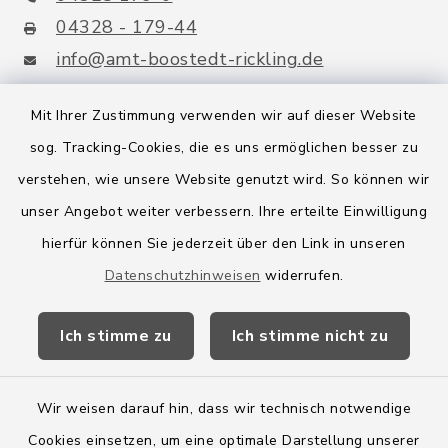
04328 - 179-44
info@amt-boostedt-rickling.de
Mit Ihrer Zustimmung verwenden wir auf dieser Website
sog. Tracking-Cookies, die es uns ermöglichen besser zu
Quicklinks
verstehen, wie unsere Website genutzt wird. So können wir
Amt Boostedt-Rickling
unser Angebot weiter verbessern. Ihre erteilte Einwilligung
hierfür können Sie jederzeit über den Link in unseren
Amtsbroschüre
Datenschutzhinweisen
widerrufen.
Kreis Segeberg
Ich stimme zu
Ich stimme nicht zu
Wege-Zweckverband
Wir weisen darauf hin, dass wir technisch notwendige
Cookies einsetzen, um eine optimale Darstellung unserer