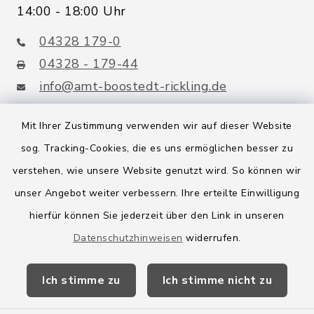
14:00 - 18:00 Uhr
04328 179-0
04328 - 179-44
info@amt-boostedt-rickling.de
Mit Ihrer Zustimmung verwenden wir auf dieser Website
sog. Tracking-Cookies, die es uns ermöglichen besser zu
Quicklinks
verstehen, wie unsere Website genutzt wird. So können wir
Amt Boostedt-Rickling
unser Angebot weiter verbessern. Ihre erteilte Einwilligung
hierfür können Sie jederzeit über den Link in unseren
Amtsbroschüre
Datenschutzhinweisen
widerrufen.
Kreis Segeberg
Ich stimme zu
Ich stimme nicht zu
Wege-Zweckverband