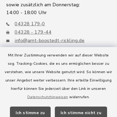
sowie zusätzlich am Donnerstag:
14:00 - 18:00 Uhr
04328 179-0
04328 - 179-44
info@amt-boostedt-rickling.de
Mit Ihrer Zustimmung verwenden wir auf dieser Website
sog. Tracking-Cookies, die es uns ermöglichen besser zu
Quicklinks
verstehen, wie unsere Website genutzt wird. So können wir
Amt Boostedt-Rickling
unser Angebot weiter verbessern. Ihre erteilte Einwilligung
hierfür können Sie jederzeit über den Link in unseren
Amtsbroschüre
Datenschutzhinweisen
widerrufen.
Kreis Segeberg
Ich stimme zu
Ich stimme nicht zu
Wege-Zweckverband