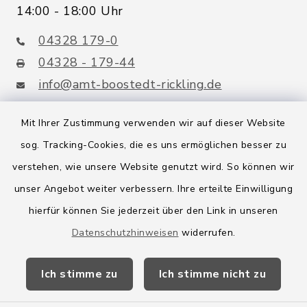
14:00 - 18:00 Uhr
04328 179-0
04328 - 179-44
info@amt-boostedt-rickling.de
Mit Ihrer Zustimmung verwenden wir auf dieser Website
sog. Tracking-Cookies, die es uns ermöglichen besser zu
Quicklinks
verstehen, wie unsere Website genutzt wird. So können wir
Amt Boostedt-Rickling
unser Angebot weiter verbessern. Ihre erteilte Einwilligung
hierfür können Sie jederzeit über den Link in unseren
Amtsbroschüre
Datenschutzhinweisen
widerrufen.
Kreis Segeberg
Ich stimme zu
Ich stimme nicht zu
Wege-Zweckverband