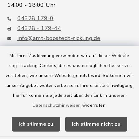
14:00 - 18:00 Uhr
04328 179-0
04328 - 179-44
info@amt-boostedt-rickling.de
Mit Ihrer Zustimmung verwenden wir auf dieser Website
sog. Tracking-Cookies, die es uns ermöglichen besser zu
Quicklinks
verstehen, wie unsere Website genutzt wird. So können wir
Amt Boostedt-Rickling
unser Angebot weiter verbessern. Ihre erteilte Einwilligung
hierfür können Sie jederzeit über den Link in unseren
Amtsbroschüre
Datenschutzhinweisen
widerrufen.
Kreis Segeberg
Ich stimme zu
Ich stimme nicht zu
Wege-Zweckverband