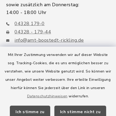
sowie zusätzlich am Donnerstag:
14:00 - 18:00 Uhr
04328 179-0
04328 - 179-44
info@amt-boostedt-rickling.de
Mit Ihrer Zustimmung verwenden wir auf dieser Website
sog. Tracking-Cookies, die es uns ermöglichen besser zu
Quicklinks
verstehen, wie unsere Website genutzt wird. So können wir
Amt Boostedt-Rickling
unser Angebot weiter verbessern. Ihre erteilte Einwilligung
hierfür können Sie jederzeit über den Link in unseren
Amtsbroschüre
Datenschutzhinweisen
widerrufen.
Kreis Segeberg
Ich stimme zu
Ich stimme nicht zu
Wege-Zweckverband