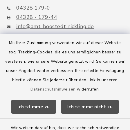
04328 179-0
04328 - 179-44
info@amt-boostedt-rickling.de
Mit Ihrer Zustimmung verwenden wir auf dieser Website
sog. Tracking-Cookies, die es uns ermöglichen besser zu
Quicklinks
verstehen, wie unsere Website genutzt wird. So können wir
Amt Boostedt-Rickling
unser Angebot weiter verbessern. Ihre erteilte Einwilligung
hierfür können Sie jederzeit über den Link in unseren
Amtsbroschüre
Datenschutzhinweisen
widerrufen.
Kreis Segeberg
Ich stimme zu
Ich stimme nicht zu
Wege-Zweckverband
Wir weisen darauf hin, dass wir technisch notwendige