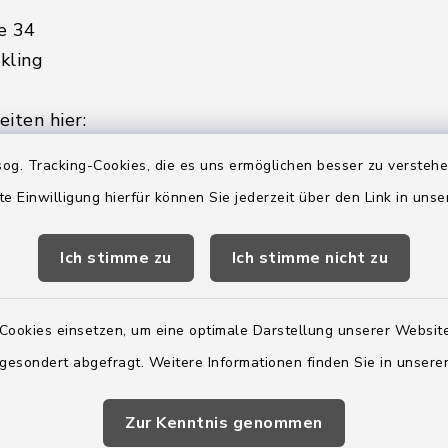
e 34
kling
iten hier:
ienstag, Donnerstag,
og. Tracking-Cookies, die es uns ermöglichen besser zu versteh
te Einwilligung hierfür können Sie jederzeit über den Link in uns
2:00 Uhr
Ich stimme zu
Ich stimme nicht zu
ätzlich am Donnerstag:
8:00 Uhr
Cookies einsetzen, um eine optimale Darstellung unserer Website
 179-0
 gesondert abgefragt. Weitere Informationen finden Sie in unser
 - 179-44
amt-boostedt-
Zur Kenntnis genommen
e