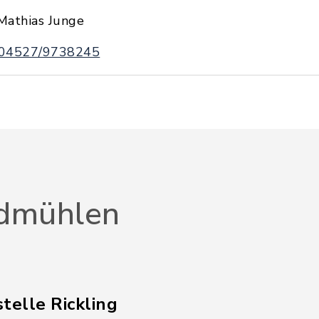
Mathias Junge
04527/9738245
dmühlen
telle Rickling