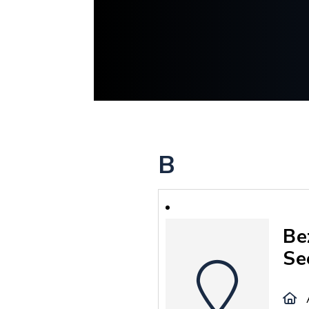
B
Be
Se