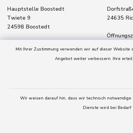
Hauptstelle Boostedt
Dorfstraß
Twiete 9
24635 Ric
24598 Boostedt
Öffnungsze
Öffnungszeiten hier:
Montag, D
Mit Ihrer Zustimmung verwenden wir auf dieser Website s
Montag, Dienstag, Donnerstag,
Freitag:
Angebot weiter verbessern. Ihre erteil
Freitag:
08:00 - 1
08:00 - 12:00 Uhr
sowie zus
sowie zusätzlich am Dienstag:
14:00 - 1
14:00 - 18:00 Uhr
Wir weisen darauf hin, dass wir technisch notwendige 
04328
Dienste wird bei Bedarf
04393 9976-0
04328
04393 9976-50
info@
rickling.d
info@amt-boostedt-