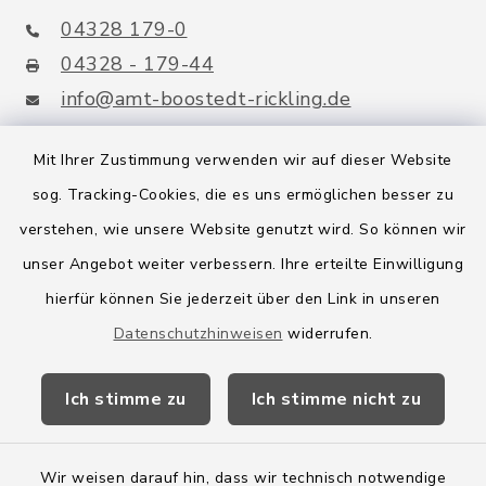
04328 179-0
04328 - 179-44
info@amt-boostedt-rickling.de
Mit Ihrer Zustimmung verwenden wir auf dieser Website
sog. Tracking-Cookies, die es uns ermöglichen besser zu
Quicklinks
verstehen, wie unsere Website genutzt wird. So können wir
Amt Boostedt-Rickling
unser Angebot weiter verbessern. Ihre erteilte Einwilligung
hierfür können Sie jederzeit über den Link in unseren
Amtsbroschüre
Datenschutzhinweisen
widerrufen.
Kreis Segeberg
Ich stimme zu
Ich stimme nicht zu
Wege-Zweckverband
Wir weisen darauf hin, dass wir technisch notwendige