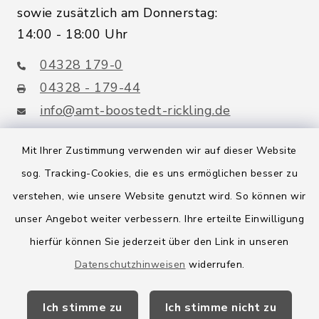
sowie zusätzlich am Donnerstag:
14:00 - 18:00 Uhr
04328 179-0
04328 - 179-44
info@amt-boostedt-rickling.de
Mit Ihrer Zustimmung verwenden wir auf dieser Website
sog. Tracking-Cookies, die es uns ermöglichen besser zu
Quicklinks
verstehen, wie unsere Website genutzt wird. So können wir
Amt Boostedt-Rickling
unser Angebot weiter verbessern. Ihre erteilte Einwilligung
hierfür können Sie jederzeit über den Link in unseren
Amtsbroschüre
Datenschutzhinweisen
widerrufen.
Kreis Segeberg
Ich stimme zu
Ich stimme nicht zu
Wege-Zweckverband