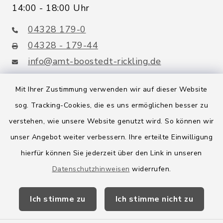
14:00 - 18:00 Uhr
04328 179-0
04328 - 179-44
info@amt-boostedt-rickling.de
Mit Ihrer Zustimmung verwenden wir auf dieser Website
sog. Tracking-Cookies, die es uns ermöglichen besser zu
Quicklinks
verstehen, wie unsere Website genutzt wird. So können wir
Amt Boostedt-Rickling
unser Angebot weiter verbessern. Ihre erteilte Einwilligung
hierfür können Sie jederzeit über den Link in unseren
Amtsbroschüre
Datenschutzhinweisen
widerrufen.
Kreis Segeberg
Ich stimme zu
Ich stimme nicht zu
Wege-Zweckverband