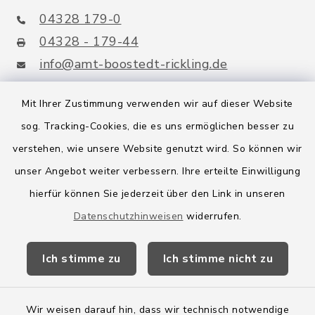
04328 179-0
04328 - 179-44
info@amt-boostedt-rickling.de
Mit Ihrer Zustimmung verwenden wir auf dieser Website
sog. Tracking-Cookies, die es uns ermöglichen besser zu
Quicklinks
verstehen, wie unsere Website genutzt wird. So können wir
Amt Boostedt-Rickling
unser Angebot weiter verbessern. Ihre erteilte Einwilligung
hierfür können Sie jederzeit über den Link in unseren
Amtsbroschüre
Datenschutzhinweisen
widerrufen.
Kreis Segeberg
Ich stimme zu
Ich stimme nicht zu
Wege-Zweckverband
Wir weisen darauf hin, dass wir technisch notwendige