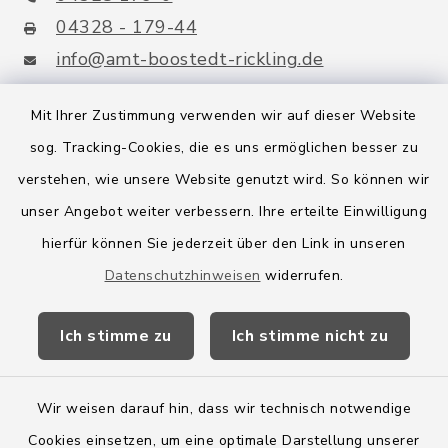
04328 - 179-44
info@amt-boostedt-rickling.de
Mit Ihrer Zustimmung verwenden wir auf dieser Website
sog. Tracking-Cookies, die es uns ermöglichen besser zu
Quicklinks
verstehen, wie unsere Website genutzt wird. So können wir
Amt Boostedt-Rickling
unser Angebot weiter verbessern. Ihre erteilte Einwilligung
hierfür können Sie jederzeit über den Link in unseren
Amtsbroschüre
Datenschutzhinweisen
widerrufen.
Kreis Segeberg
Ich stimme zu
Ich stimme nicht zu
Wege-Zweckverband
Wir weisen darauf hin, dass wir technisch notwendige
Cookies einsetzen, um eine optimale Darstellung unserer