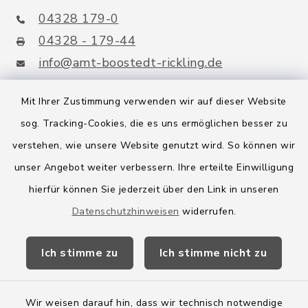
04328 179-0
04328 - 179-44
info@amt-boostedt-rickling.de
Mit Ihrer Zustimmung verwenden wir auf dieser Website
sog. Tracking-Cookies, die es uns ermöglichen besser zu
Quicklinks
verstehen, wie unsere Website genutzt wird. So können wir
Amt Boostedt-Rickling
unser Angebot weiter verbessern. Ihre erteilte Einwilligung
hierfür können Sie jederzeit über den Link in unseren
Amtsbroschüre
Datenschutzhinweisen
widerrufen.
Kreis Segeberg
Ich stimme zu
Ich stimme nicht zu
Wege-Zweckverband
Wir weisen darauf hin, dass wir technisch notwendige