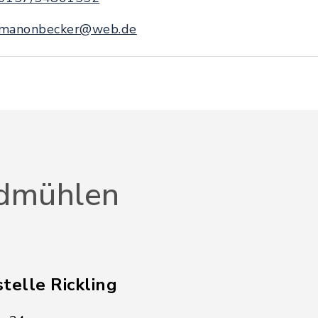
manonbecker@web.de
dmühlen
telle Rickling