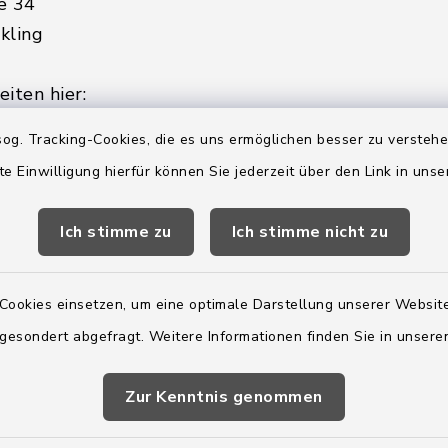
e 34
kling
iten hier:
ienstag, Donnerstag,
og. Tracking-Cookies, die es uns ermöglichen besser zu versteh
te Einwilligung hierfür können Sie jederzeit über den Link in uns
2:00 Uhr
Ich stimme zu
Ich stimme nicht zu
ätzlich am Donnerstag:
8:00 Uhr
Cookies einsetzen, um eine optimale Darstellung unserer Website
 179-0
 gesondert abgefragt. Weitere Informationen finden Sie in unser
 - 179-44
amt-boostedt-
Zur Kenntnis genommen
e