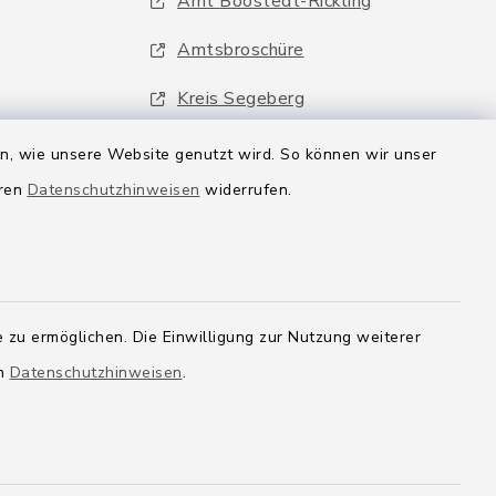
Amt Boostedt-Rickling
Amtsbroschüre
Kreis Segeberg
Wege-Zweckverband
en, wie unsere Website genutzt wird. So können wir unser
eren
Datenschutzhinweisen
widerrufen.
 zu ermöglichen. Die Einwilligung zur Nutzung weiterer
en
Datenschutzhinweisen
.