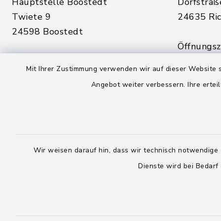
Hauptstelle Boostedt
Dorfstraß
Twiete 9
24635 Ric
24598 Boostedt
Öffnungsze
Öffnungszeiten hier:
Montag, D
Mit Ihrer Zustimmung verwenden wir auf dieser Website s
Montag, Dienstag, Donnerstag,
Freitag:
Angebot weiter verbessern. Ihre erteil
Freitag:
08:00 - 1
08:00 - 12:00 Uhr
sowie zus
sowie zusätzlich am Dienstag:
14:00 - 1
14:00 - 18:00 Uhr
Wir weisen darauf hin, dass wir technisch notwendige 
04328
Dienste wird bei Bedarf
04393 9976-0
04328
04393 9976-50
info@
rickling.d
info@amt-boostedt-
rickling.de