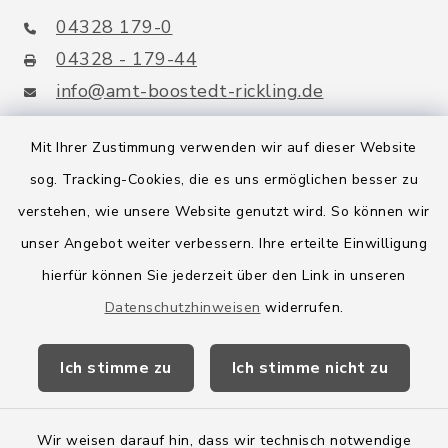
04328 179-0
04328 - 179-44
info@amt-boostedt-rickling.de
Mit Ihrer Zustimmung verwenden wir auf dieser Website
sog. Tracking-Cookies, die es uns ermöglichen besser zu
Quicklinks
verstehen, wie unsere Website genutzt wird. So können wir
Amt Boostedt-Rickling
unser Angebot weiter verbessern. Ihre erteilte Einwilligung
hierfür können Sie jederzeit über den Link in unseren
Amtsbroschüre
Datenschutzhinweisen
widerrufen.
Kreis Segeberg
Ich stimme zu
Ich stimme nicht zu
Wege-Zweckverband
Wir weisen darauf hin, dass wir technisch notwendige