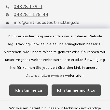
04328 179-0
04328 - 179-44
info@amt-boostedt-rickling.de
Mit Ihrer Zustimmung verwenden wir auf dieser Website
sog. Tracking-Cookies, die es uns ermöglichen besser zu
Quicklinks
verstehen, wie unsere Website genutzt wird. So können wir
Amt Boostedt-Rickling
unser Angebot weiter verbessern. Ihre erteilte Einwilligung
hierfür können Sie jederzeit über den Link in unseren
Amtsbroschüre
Datenschutzhinweisen
widerrufen.
Kreis Segeberg
Ich stimme zu
Ich stimme nicht zu
Wege-Zweckverband
Wir weisen darauf hin, dass wir technisch notwendige