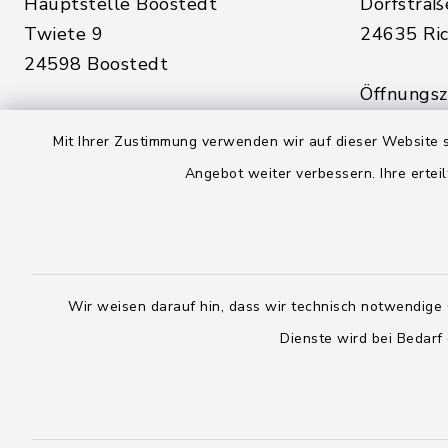
Hauptstelle Boostedt
Dorfstraß
Twiete 9
24635 Ric
24598 Boostedt
Öffnungsze
Öffnungszeiten hier:
Montag, D
Mit Ihrer Zustimmung verwenden wir auf dieser Website s
Montag, Dienstag, Donnerstag,
Freitag:
Angebot weiter verbessern. Ihre erteil
Freitag:
08:00 - 1
08:00 - 12:00 Uhr
sowie zus
sowie zusätzlich am Dienstag:
14:00 - 1
14:00 - 18:00 Uhr
Wir weisen darauf hin, dass wir technisch notwendige 
04328
Dienste wird bei Bedarf
04393 9976-0
04328
04393 9976-50
info@
rickling.d
info@amt-boostedt-
rickling.de