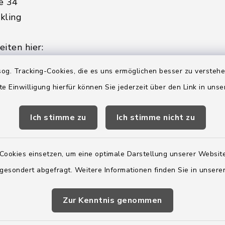
e 34
kling
iten hier:
ienstag, Donnerstag,
og. Tracking-Cookies, die es uns ermöglichen besser zu versteh
te Einwilligung hierfür können Sie jederzeit über den Link in uns
2:00 Uhr
Ich stimme zu
Ich stimme nicht zu
ätzlich am Donnerstag:
8:00 Uhr
Cookies einsetzen, um eine optimale Darstellung unserer Website
 179-0
 gesondert abgefragt. Weitere Informationen finden Sie in unser
 - 179-44
amt-boostedt-
Zur Kenntnis genommen
e