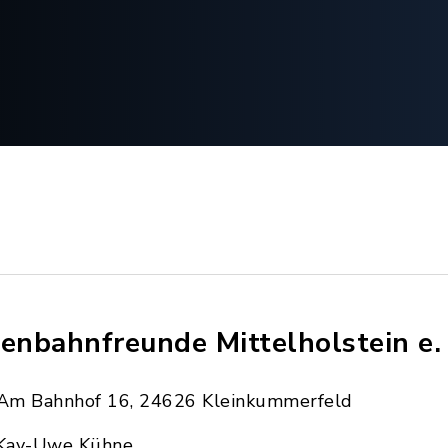
senbahnfreunde Mittelholstein e.
Am Bahnhof 16, 24626 Kleinkummerfeld
Kay-Uwe Kühne