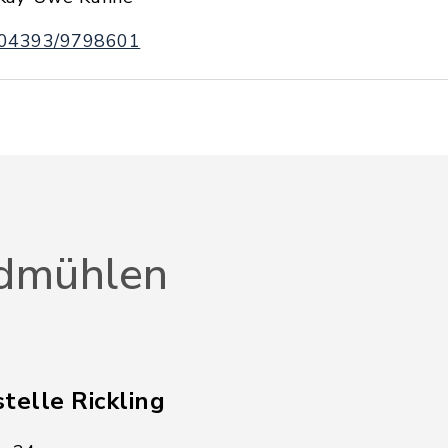
04393/9798601
dmühlen
telle Rickling