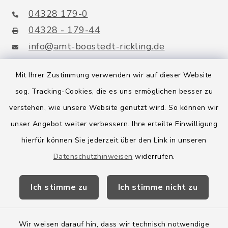
04328 179-0
04328 - 179-44
info@amt-boostedt-rickling.de
Mit Ihrer Zustimmung verwenden wir auf dieser Website
sog. Tracking-Cookies, die es uns ermöglichen besser zu
Quicklinks
verstehen, wie unsere Website genutzt wird. So können wir
Amt Boostedt-Rickling
unser Angebot weiter verbessern. Ihre erteilte Einwilligung
hierfür können Sie jederzeit über den Link in unseren
Amtsbroschüre
Datenschutzhinweisen
widerrufen.
Kreis Segeberg
Ich stimme zu
Ich stimme nicht zu
Wege-Zweckverband
Wir weisen darauf hin, dass wir technisch notwendige