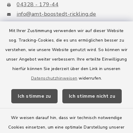
04328 - 179-44
info@amt-boostedt-rickling.de
Mit Ihrer Zustimmung verwenden wir auf dieser Website
sog. Tracking-Cookies, die es uns ermöglichen besser zu
Quicklinks
verstehen, wie unsere Website genutzt wird. So können wir
Amt Boostedt-Rickling
unser Angebot weiter verbessern. Ihre erteilte Einwilligung
hierfür können Sie jederzeit über den Link in unseren
Amtsbroschüre
Datenschutzhinweisen
widerrufen.
Kreis Segeberg
Ich stimme zu
Ich stimme nicht zu
Wege-Zweckverband
Wir weisen darauf hin, dass wir technisch notwendige
Cookies einsetzen, um eine optimale Darstellung unserer