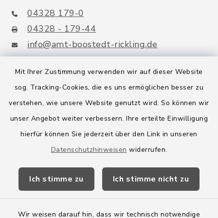
04328 179-0
04328 - 179-44
info@amt-boostedt-rickling.de
Mit Ihrer Zustimmung verwenden wir auf dieser Website
sog. Tracking-Cookies, die es uns ermöglichen besser zu
Quicklinks
verstehen, wie unsere Website genutzt wird. So können wir
Amt Boostedt-Rickling
unser Angebot weiter verbessern. Ihre erteilte Einwilligung
hierfür können Sie jederzeit über den Link in unseren
Amtsbroschüre
Datenschutzhinweisen
widerrufen.
Kreis Segeberg
Ich stimme zu
Ich stimme nicht zu
Wege-Zweckverband
Wir weisen darauf hin, dass wir technisch notwendige