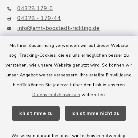
04328 179-0
04328 - 179-44
info@amt-boostedt-rickling.de
Mit Ihrer Zustimmung verwenden wir auf dieser Website
sog. Tracking-Cookies, die es uns ermöglichen besser zu
Quicklinks
verstehen, wie unsere Website genutzt wird. So können wir
Amt Boostedt-Rickling
unser Angebot weiter verbessern. Ihre erteilte Einwilligung
hierfür können Sie jederzeit über den Link in unseren
Amtsbroschüre
Datenschutzhinweisen
widerrufen.
Kreis Segeberg
Ich stimme zu
Ich stimme nicht zu
Wege-Zweckverband
Wir weisen darauf hin, dass wir technisch notwendige