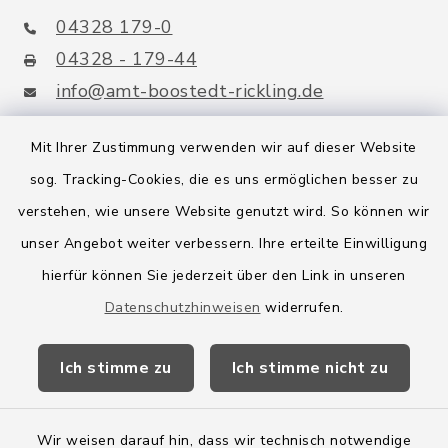
04328 179-0
04328 - 179-44
info@amt-boostedt-rickling.de
Mit Ihrer Zustimmung verwenden wir auf dieser Website
sog. Tracking-Cookies, die es uns ermöglichen besser zu
Quicklinks
verstehen, wie unsere Website genutzt wird. So können wir
Amt Boostedt-Rickling
unser Angebot weiter verbessern. Ihre erteilte Einwilligung
hierfür können Sie jederzeit über den Link in unseren
Amtsbroschüre
Datenschutzhinweisen
widerrufen.
Kreis Segeberg
Ich stimme zu
Ich stimme nicht zu
Wege-Zweckverband
Wir weisen darauf hin, dass wir technisch notwendige