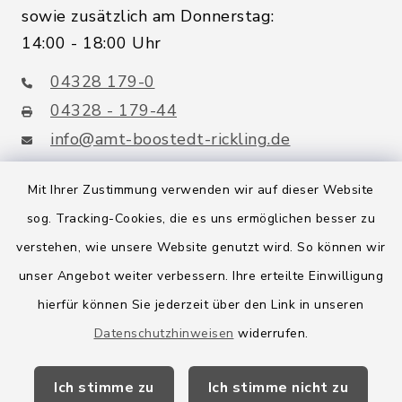
sowie zusätzlich am Donnerstag:
14:00 - 18:00 Uhr
04328 179-0
04328 - 179-44
info@amt-boostedt-rickling.de
Mit Ihrer Zustimmung verwenden wir auf dieser Website
sog. Tracking-Cookies, die es uns ermöglichen besser zu
Quicklinks
verstehen, wie unsere Website genutzt wird. So können wir
Amt Boostedt-Rickling
unser Angebot weiter verbessern. Ihre erteilte Einwilligung
hierfür können Sie jederzeit über den Link in unseren
Amtsbroschüre
Datenschutzhinweisen
widerrufen.
Kreis Segeberg
Ich stimme zu
Ich stimme nicht zu
Wege-Zweckverband