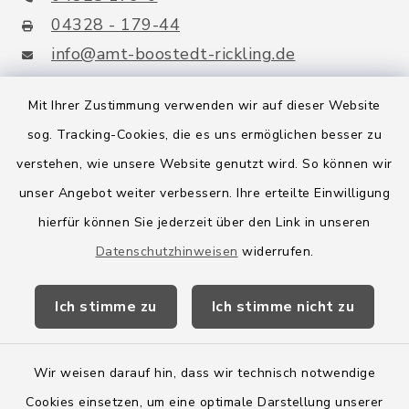
04328 - 179-44
info@amt-boostedt-rickling.de
Mit Ihrer Zustimmung verwenden wir auf dieser Website
sog. Tracking-Cookies, die es uns ermöglichen besser zu
Quicklinks
verstehen, wie unsere Website genutzt wird. So können wir
Amt Boostedt-Rickling
unser Angebot weiter verbessern. Ihre erteilte Einwilligung
hierfür können Sie jederzeit über den Link in unseren
Amtsbroschüre
Datenschutzhinweisen
widerrufen.
Kreis Segeberg
Ich stimme zu
Ich stimme nicht zu
Wege-Zweckverband
Wir weisen darauf hin, dass wir technisch notwendige
Cookies einsetzen, um eine optimale Darstellung unserer