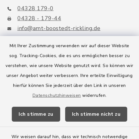
04328 179-0
04328 - 179-44
info@amt-boostedt-rickling.de
Mit Ihrer Zustimmung verwenden wir auf dieser Website
sog. Tracking-Cookies, die es uns ermöglichen besser zu
Quicklinks
verstehen, wie unsere Website genutzt wird. So können wir
Amt Boostedt-Rickling
unser Angebot weiter verbessern. Ihre erteilte Einwilligung
hierfür können Sie jederzeit über den Link in unseren
Amtsbroschüre
Datenschutzhinweisen
widerrufen.
Kreis Segeberg
Ich stimme zu
Ich stimme nicht zu
Wege-Zweckverband
Wir weisen darauf hin, dass wir technisch notwendige