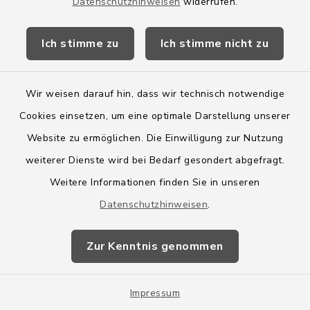
Datenschutzhinweisen
widerrufen.
Möhlenkoppel 21, 24635
Rickling
Ich stimme zu
Ich stimme nicht zu
Vorsitzende: Karen Wilcken-
Wir weisen darauf hin, dass wir technisch notwendige
Dobbruntz
Cookies einsetzen, um eine optimale Darstellung unserer
0176/99733516
Website zu ermöglichen. Die Einwilligung zur Nutzung
weiterer Dienste wird bei Bedarf gesondert abgefragt.
Weitere Informationen finden Sie in unseren
Claudia Böttger
Datenschutzhinweisen
.
Twiete 9, 24598 Boostedt
Zur Kenntnis genommen
04393/9976-48
Impressum
claudia.boettger@amt-