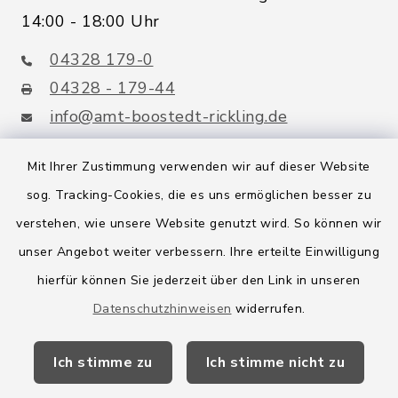
14:00 - 18:00 Uhr
04328 179-0
04328 - 179-44
info@amt-boostedt-rickling.de
Mit Ihrer Zustimmung verwenden wir auf dieser Website
sog. Tracking-Cookies, die es uns ermöglichen besser zu
Quicklinks
verstehen, wie unsere Website genutzt wird. So können wir
Amt Boostedt-Rickling
unser Angebot weiter verbessern. Ihre erteilte Einwilligung
hierfür können Sie jederzeit über den Link in unseren
Amtsbroschüre
Datenschutzhinweisen
widerrufen.
Kreis Segeberg
Ich stimme zu
Ich stimme nicht zu
Wege-Zweckverband