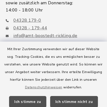
sowie zusätzlich am Donnerstag:
14:00 - 18:00 Uhr
04328 179-0
04328 - 179-44
info@amt-boostedt-rickling.de
Mit Ihrer Zustimmung verwenden wir auf dieser Website
sog. Tracking-Cookies, die es uns ermöglichen besser zu
Quicklinks
verstehen, wie unsere Website genutzt wird. So können wir
Amt Boostedt-Rickling
unser Angebot weiter verbessern. Ihre erteilte Einwilligung
hierfür können Sie jederzeit über den Link in unseren
Amtsbroschüre
Datenschutzhinweisen
widerrufen.
Kreis Segeberg
Ich stimme zu
Ich stimme nicht zu
Wege-Zweckverband