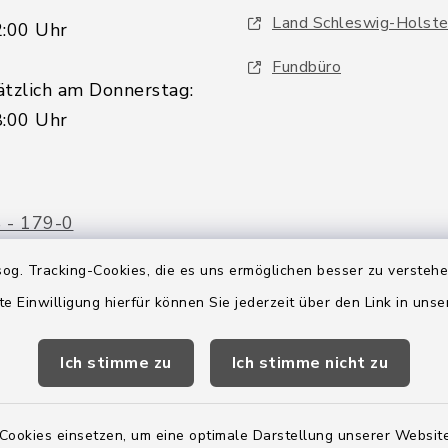
Land Schleswig-Holste
2:00 Uhr
Fundbüro
ätzlich am Donnerstag:
8:00 Uhr
 - 179-0
 - 179-44
og. Tracking-Cookies, die es uns ermöglichen besser zu versteh
amt-boostedt-
te Einwilligung hierfür können Sie jederzeit über den Link in uns
e
Ich stimme zu
Ich stimme nicht zu
Cookies einsetzen, um eine optimale Darstellung unserer Website