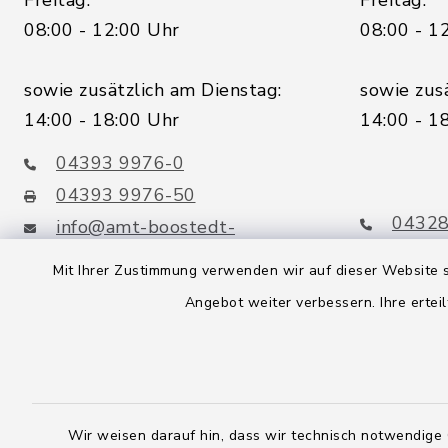
08:00 - 12:00 Uhr
08:00 - 1
sowie zusätzlich am Dienstag:
sowie zus
14:00 - 18:00 Uhr
14:00 - 1
04393 9976-0
04393 9976-50
04328
info@amt-boostedt-
rickling.de
04328
Mit Ihrer Zustimmung verwenden wir auf dieser Website s
info@
Angebot weiter verbessern. Ihre erteil
rickling.d
Digitaler
Rechnungsversand:
Leitweg-ID: 010605063-0000-
25
Wir weisen darauf hin, dass wir technisch notwendige 