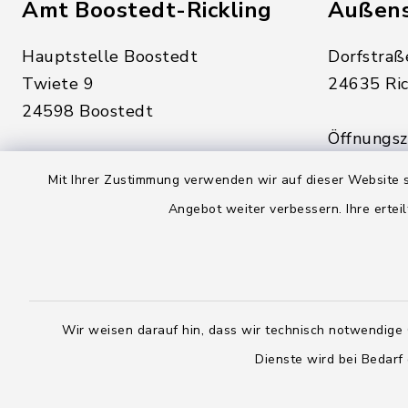
Amt Boostedt-Rickling
Außens
Hauptstelle Boostedt
Dorfstraß
Twiete 9
24635 Ric
24598 Boostedt
Öffnungsze
Öffnungszeiten hier:
Montag, D
Mit Ihrer Zustimmung verwenden wir auf dieser Website s
Montag, Dienstag, Donnerstag,
Freitag:
Angebot weiter verbessern. Ihre erteil
Freitag:
08:00 - 1
08:00 - 12:00 Uhr
sowie zus
sowie zusätzlich am Dienstag:
14:00 - 1
14:00 - 18:00 Uhr
Wir weisen darauf hin, dass wir technisch notwendige 
04328
Dienste wird bei Bedarf
04393 9976-0
04328
04393 9976-50
info@