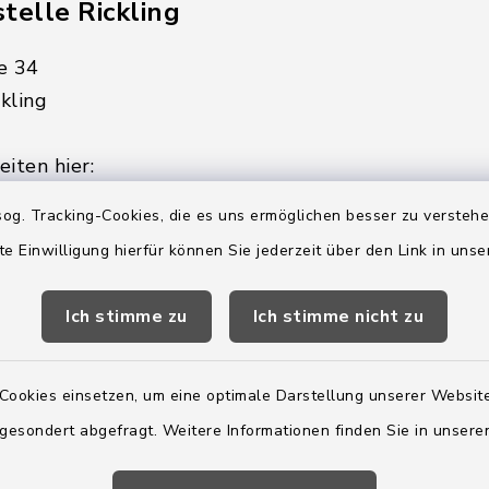
telle Rickling
e 34
kling
iten hier:
ienstag, Donnerstag,
og. Tracking-Cookies, die es uns ermöglichen besser zu versteh
te Einwilligung hierfür können Sie jederzeit über den Link in uns
2:00 Uhr
Ich stimme zu
Ich stimme nicht zu
ätzlich am Donnerstag:
8:00 Uhr
Cookies einsetzen, um eine optimale Darstellung unserer Website
 179-0
 gesondert abgefragt. Weitere Informationen finden Sie in unser
 - 179-44
amt-boostedt-