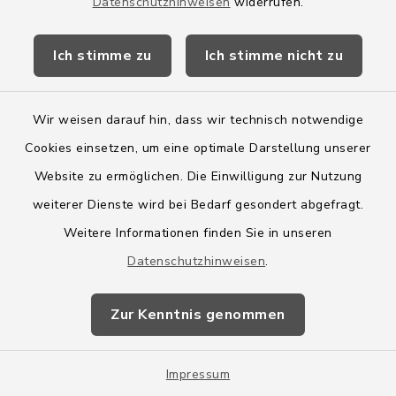
Datenschutzhinweisen
widerrufen.
Auftragsverarbeitung angebundenen Dienste
oder Möglichkeiten der Einbindung
Ich stimme zu
Ich stimme nicht zu
optionaler Module. Eine gesonderte
Einwilligung wird, sofern eine solche
Wir weisen darauf hin, dass wir technisch notwendige
erforderlich ist, eingeholt.
Cookies einsetzen, um eine optimale Darstellung unserer
Eine Übermittlung Ihrer Daten an Dritte zu
Website zu ermöglichen. Die Einwilligung zur Nutzung
anderen als den im Folgenden aufgeführten
weiterer Dienste wird bei Bedarf gesondert abgefragt.
Zwecken findet nicht statt.
Weitere Informationen finden Sie in unseren
Datenschutzhinweisen
.
Wir geben Ihre Daten nur an Dritte weiter,
wenn:
Zur Kenntnis genommen
Sie eine ausdrückliche Einwilligung dazu
erteilt haben nach (Art. 6 Abs. 1 S. 1 lit. a
Impressum