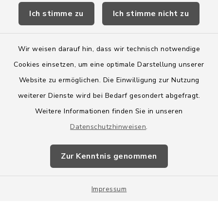
Ich stimme zu
Ich stimme nicht zu
Wege-Zweckverband
Wir weisen darauf hin, dass wir technisch notwendige
Cookies einsetzen, um eine optimale Darstellung unserer
Website zu ermöglichen. Die Einwilligung zur Nutzung
Kontakt
weiterer Dienste wird bei Bedarf gesondert abgefragt.
Weitere Informationen finden Sie in unseren
Barrierefreiheit
Datenschutzhinweisen
.
Datenschutz
Zur Kenntnis genommen
Impressum
Impressum
Sitemap
Cookie-Einstellungen