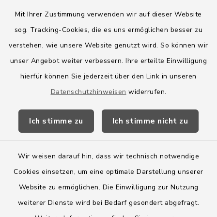
Mit Ihrer Zustimmung verwenden wir auf dieser Website
sog. Tracking-Cookies, die es uns ermöglichen besser zu
Quicklinks
verstehen, wie unsere Website genutzt wird. So können wir
Amt Boostedt-Rickling
unser Angebot weiter verbessern. Ihre erteilte Einwilligung
hierfür können Sie jederzeit über den Link in unseren
Amtsbroschüre
Datenschutzhinweisen
widerrufen.
Kreis Segeberg
Ich stimme zu
Ich stimme nicht zu
Wege-Zweckverband
Wir weisen darauf hin, dass wir technisch notwendige
Cookies einsetzen, um eine optimale Darstellung unserer
Website zu ermöglichen. Die Einwilligung zur Nutzung
Kontakt
weiterer Dienste wird bei Bedarf gesondert abgefragt.