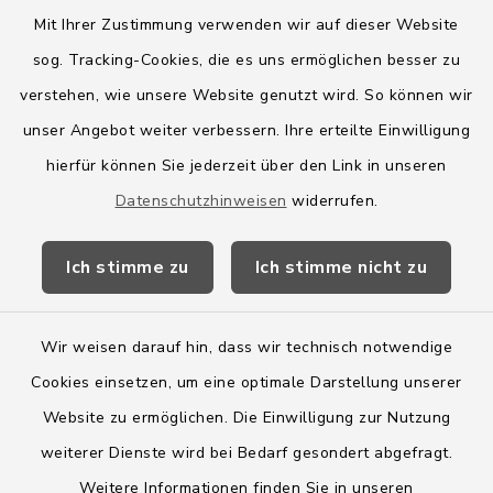
Mit Ihrer Zustimmung verwenden wir auf dieser Website
sog. Tracking-Cookies, die es uns ermöglichen besser zu
Quicklinks
verstehen, wie unsere Website genutzt wird. So können wir
Amt Boostedt-Rickling
unser Angebot weiter verbessern. Ihre erteilte Einwilligung
hierfür können Sie jederzeit über den Link in unseren
Amtsbroschüre
Datenschutzhinweisen
widerrufen.
Kreis Segeberg
Ich stimme zu
Ich stimme nicht zu
Wege-Zweckverband
Wir weisen darauf hin, dass wir technisch notwendige
Cookies einsetzen, um eine optimale Darstellung unserer
Website zu ermöglichen. Die Einwilligung zur Nutzung
Kontakt
weiterer Dienste wird bei Bedarf gesondert abgefragt.
Weitere Informationen finden Sie in unseren