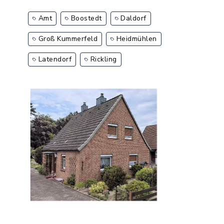
Amt
Boostedt
Daldorf
Groß Kummerfeld
Heidmühlen
Latendorf
Rickling