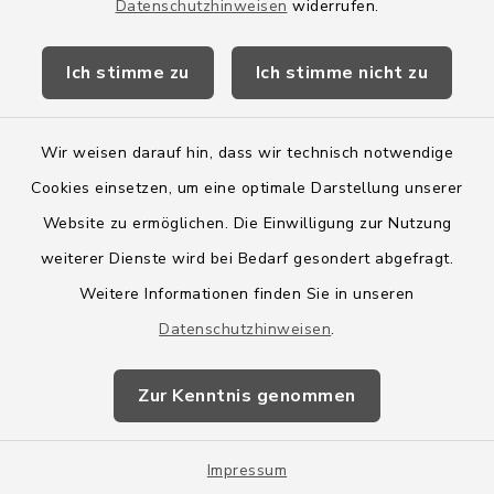
Datenschutzhinweisen
widerrufen.
Kreis Segeberg
Ich stimme zu
Ich stimme nicht zu
Wege-Zweckverband
Wir weisen darauf hin, dass wir technisch notwendige
Cookies einsetzen, um eine optimale Darstellung unserer
Website zu ermöglichen. Die Einwilligung zur Nutzung
Kontakt
weiterer Dienste wird bei Bedarf gesondert abgefragt.
Weitere Informationen finden Sie in unseren
Barrierefreiheit
Datenschutzhinweisen
.
Datenschutz
Zur Kenntnis genommen
Impressum
Sitemap
Impressum