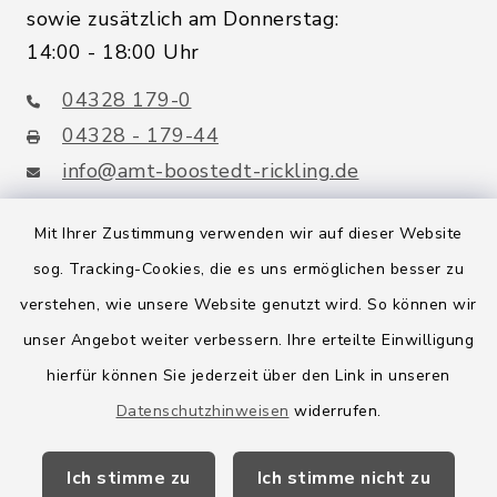
sowie zusätzlich am Donnerstag:
14:00 - 18:00 Uhr
04328 179-0
04328 - 179-44
info@amt-boostedt-rickling.de
Mit Ihrer Zustimmung verwenden wir auf dieser Website
sog. Tracking-Cookies, die es uns ermöglichen besser zu
Quicklinks
verstehen, wie unsere Website genutzt wird. So können wir
Amt Boostedt-Rickling
unser Angebot weiter verbessern. Ihre erteilte Einwilligung
hierfür können Sie jederzeit über den Link in unseren
Amtsbroschüre
Datenschutzhinweisen
widerrufen.
Kreis Segeberg
Ich stimme zu
Ich stimme nicht zu
Wege-Zweckverband