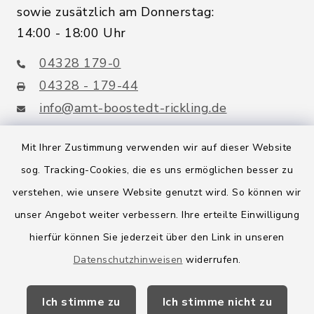
sowie zusätzlich am Donnerstag:
14:00 - 18:00 Uhr
04328 179-0
04328 - 179-44
info@amt-boostedt-rickling.de
Mit Ihrer Zustimmung verwenden wir auf dieser Website
sog. Tracking-Cookies, die es uns ermöglichen besser zu
Quicklinks
verstehen, wie unsere Website genutzt wird. So können wir
Amt Boostedt-Rickling
unser Angebot weiter verbessern. Ihre erteilte Einwilligung
hierfür können Sie jederzeit über den Link in unseren
Amtsbroschüre
Datenschutzhinweisen
widerrufen.
Kreis Segeberg
Ich stimme zu
Ich stimme nicht zu
Wege-Zweckverband