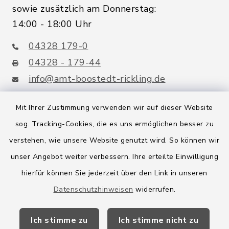
sowie zusätzlich am Donnerstag:
14:00 - 18:00 Uhr
04328 179-0
04328 - 179-44
info@amt-boostedt-rickling.de
Mit Ihrer Zustimmung verwenden wir auf dieser Website
sog. Tracking-Cookies, die es uns ermöglichen besser zu
Quicklinks
verstehen, wie unsere Website genutzt wird. So können wir
Amt Boostedt-Rickling
unser Angebot weiter verbessern. Ihre erteilte Einwilligung
hierfür können Sie jederzeit über den Link in unseren
Amtsbroschüre
Datenschutzhinweisen
widerrufen.
Kreis Segeberg
Ich stimme zu
Ich stimme nicht zu
Wege-Zweckverband