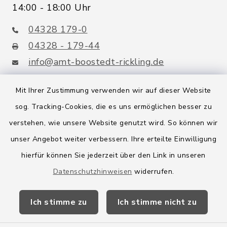
14:00 - 18:00 Uhr
04328 179-0
04328 - 179-44
info@amt-boostedt-rickling.de
Mit Ihrer Zustimmung verwenden wir auf dieser Website
sog. Tracking-Cookies, die es uns ermöglichen besser zu
Quicklinks
verstehen, wie unsere Website genutzt wird. So können wir
Amt Boostedt-Rickling
unser Angebot weiter verbessern. Ihre erteilte Einwilligung
hierfür können Sie jederzeit über den Link in unseren
Amtsbroschüre
Datenschutzhinweisen
widerrufen.
Kreis Segeberg
Ich stimme zu
Ich stimme nicht zu
Wege-Zweckverband