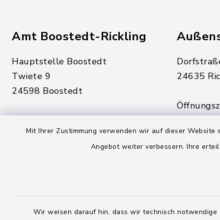
Amt Boostedt-Rickling
Außens
Hauptstelle Boostedt
Dorfstraß
Twiete 9
24635 Ric
24598 Boostedt
Öffnungsze
Öffnungszeiten hier:
Montag, D
Mit Ihrer Zustimmung verwenden wir auf dieser Website s
Montag, Dienstag, Donnerstag,
Freitag:
Angebot weiter verbessern. Ihre erteil
Freitag:
08:00 - 1
08:00 - 12:00 Uhr
sowie zus
sowie zusätzlich am Dienstag:
14:00 - 1
14:00 - 18:00 Uhr
Wir weisen darauf hin, dass wir technisch notwendige 
04328