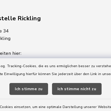
telle Rickling
e 34
kling
iten hier:
ienstag, Donnerstag,
og. Tracking-Cookies, die es uns ermöglichen besser zu versteh
te Einwilligung hierfür können Sie jederzeit über den Link in uns
2:00 Uhr
Ich stimme zu
Ich stimme nicht zu
ätzlich am Donnerstag:
8:00 Uhr
Cookies einsetzen, um eine optimale Darstellung unserer Website
 179-0