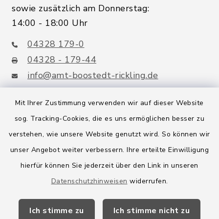
sowie zusätzlich am Donnerstag:
14:00 - 18:00 Uhr
04328 179-0
04328 - 179-44
info@amt-boostedt-rickling.de
Mit Ihrer Zustimmung verwenden wir auf dieser Website
sog. Tracking-Cookies, die es uns ermöglichen besser zu
Quicklinks
verstehen, wie unsere Website genutzt wird. So können wir
Amt Boostedt-Rickling
unser Angebot weiter verbessern. Ihre erteilte Einwilligung
hierfür können Sie jederzeit über den Link in unseren
Amtsbroschüre
Datenschutzhinweisen
widerrufen.
Kreis Segeberg
Ich stimme zu
Ich stimme nicht zu
Wege-Zweckverband