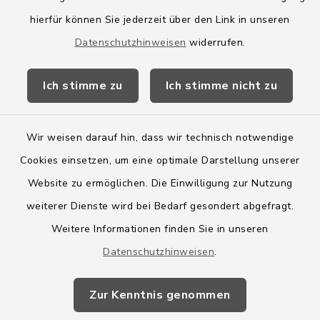
hierfür können Sie jederzeit über den Link in unseren
Amtsbroschüre
Datenschutzhinweisen
widerrufen.
Kreis Segeberg
Ich stimme zu
Ich stimme nicht zu
Wege-Zweckverband
Wir weisen darauf hin, dass wir technisch notwendige
Cookies einsetzen, um eine optimale Darstellung unserer
Website zu ermöglichen. Die Einwilligung zur Nutzung
Kontakt
weiterer Dienste wird bei Bedarf gesondert abgefragt.
Weitere Informationen finden Sie in unseren
Barrierefreiheit
Datenschutzhinweisen
.
Datenschutz
Zur Kenntnis genommen
Impressum