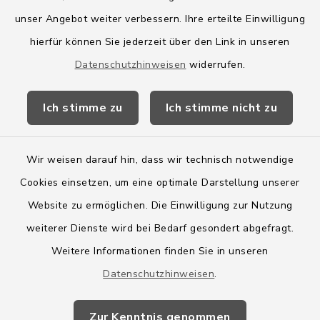
Amt Boostedt-Rickling
unser Angebot weiter verbessern. Ihre erteilte Einwilligung
hierfür können Sie jederzeit über den Link in unseren
Amtsbroschüre
Datenschutzhinweisen
widerrufen.
Kreis Segeberg
Ich stimme zu
Ich stimme nicht zu
Wege-Zweckverband
Wir weisen darauf hin, dass wir technisch notwendige
Cookies einsetzen, um eine optimale Darstellung unserer
Website zu ermöglichen. Die Einwilligung zur Nutzung
Kontakt
weiterer Dienste wird bei Bedarf gesondert abgefragt.
Weitere Informationen finden Sie in unseren
Barrierefreiheit
Datenschutzhinweisen
.
Datenschutz
Zur Kenntnis genommen